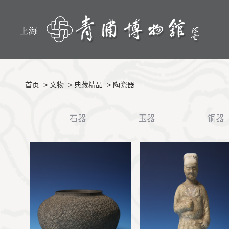
首页
>
文物
>
典藏精品
>
陶瓷器
石器
玉器
铜器