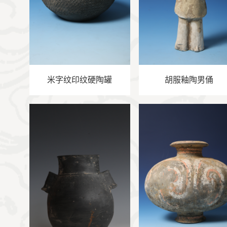
米字纹印纹硬陶罐
胡服釉陶男俑