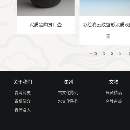
泥质黑陶贯耳壶
彩绘卷云纹蚕形泥质灰
壶
上一页
1
2
3