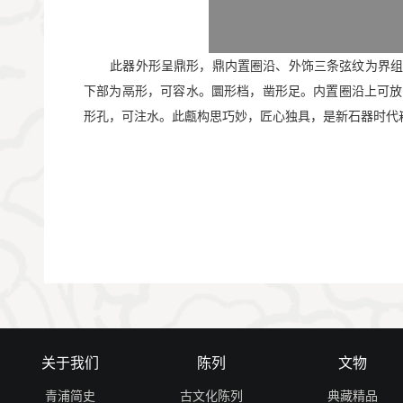
       此器外形呈鼎形，鼎内置圈沿、外饰三条弦纹
下部为鬲形，可容水。圜形档，凿形足。内置圈沿上可放
形孔，可注水。此甗构思巧妙，匠心独具，是新石器时代