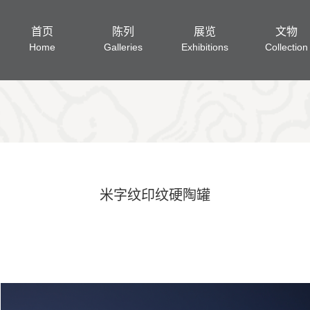
米字纹印纹硬陶罐