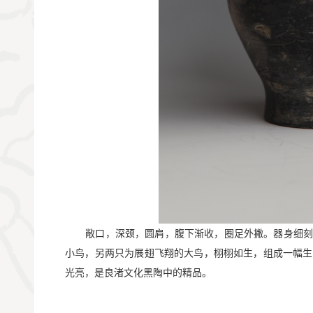
       敞口，深颈，圆肩，腹下渐收，圈足外撇。器
小鸟，另两只为展翅飞翔的大鸟，栩栩如生，组成一幅生
光亮，是良渚文化黑陶中的精品。