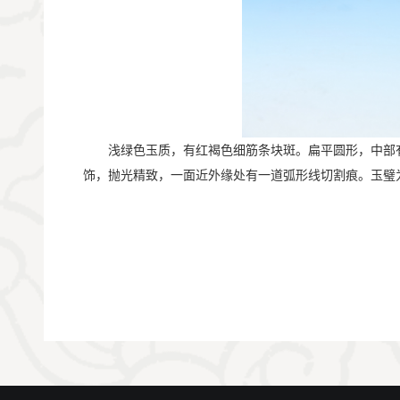
       浅绿色玉质，有红褐色细筋条块斑。扁平圆形
饰，抛光精致，一面近外缘处有一道弧形线切割痕。玉璧