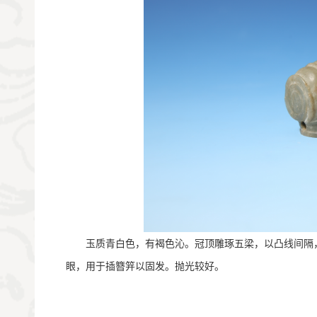
       玉质青白色，有褐色沁。冠顶雕琢五梁，以凸
眼，用于插簪笄以固发。抛光较好。