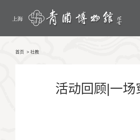
首页
>
社教
活动回顾|一