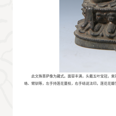
       此文殊菩萨像为藏式。面容丰满，头戴五叶宝
珞、臂钏等，左手持莲花蔓枝，右手结说法印。莲花花瓣