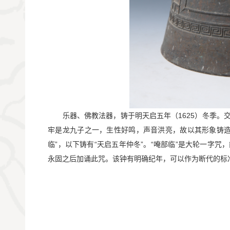
       乐器、佛教法器，铸于明天启五年（1625）
牢是龙九子之一，生性好鸣，声音洪亮，故以其形象铸造钟
临”，以下铸有“天启五年仲冬”。“唵部临”是大轮一字
永固之后加诵此咒。该钟有明确纪年，可以作为断代的标